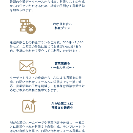
最新の企業データベースから抽出。営業リストの作成
からお任せいただけるため、準備の手間なく営業活動
を始められます。
わかりやすい
料金プラン
送信件数ごとの料金プランをご用意。500件・1,000
件など、ご希望の件数に応じてお選びいただけるた
め、予算に合わせて安心してご利用いただけます。
営業業務を
トータルサポート
ターゲットリストの作成から、AIによる営業文の作
成、お問い合わせフォームへの送信までを一括で対
応。営業活動の工数を削減し、お客様は商談や受注対
応など本来の業務に集中できます。
AIが企業ごとに
営業文を最適化
AIが企業のホームページや事業内容を分析し、一社ご
とに最適化された営業文を自動生成。テンプレートで
はない自然な文章で、お問い合わせフォーム営業の成