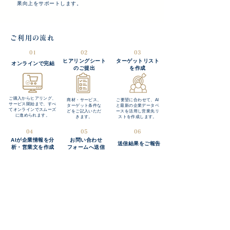
果向上をサポートします。
ご利用の流れ
01
02
03
ヒアリングシート
ターゲットリスト
オンラインで完結
のご提出
を作成
ご購入からヒアリング、
商材・サービス、
ご要望に合わせて、AI
サービス開始まで、すべ
ターゲット条件な
と最新の企業データベ
てオンラインでスムーズ
どをご記入いただ
ースを活用し営業先リ
に進められます。
きます。
ストを作成します。
04
05
06
AIが企業情報を分
お問い合わせ
送信結果をご報告
析・営業文を作成
フォームへ送信
企業ごとのホームペー
生成した営業文を
送信件数や結果をレポ
ジや事業内容をAIが分
各企業のお問い合
ートとしてご報告し、
析し、一社ごとに最適
わせフォームへ送
継続的な営業活動をサ
化された営業文を自動
信します。
ポートします。
生成します。